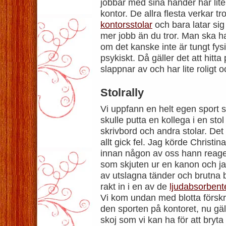
jobbar med sina händer har liten 
kontor. De allra flesta verkar tr
kontorsstolar
och bara latar sig
mer jobb än du tror. Man ska ha
om det kanske inte är tungt fysi
psykiskt. Då gäller det att hitt
slappnar av och har lite roligt o
Stolrally
Vi uppfann en helt egen sport so
skulle putta en kollega i en sto
skrivbord och andra stolar. Det 
allt gick fel. Jag körde Christina
innan någon av oss hann reagera
som skjuten ur en kanon och ja
av utslagna tänder och brutna 
rakt in i en av de
ljudabsorbent
Vi kom undan med blotta förskr
den sporten på kontoret, nu gäll
skoj som vi kan ha för att bryta